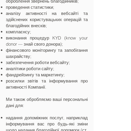
оброблення звернень благодійників;
проведення статистики;
аналізу активності на вебсайті та
здійснених користувацьких операцій та
благодійних внесків;
комплаєнсу;
виконання процедур KYD (know your
donor — знай свого донора);
фінансового моніторингу та запобігання
шахрайству;
забезпечення роботи вебсайту;
аналітики роботи сайту;
фандрейзингу та маркетингу;
розсилки звітів та інформування про
активності Компанії.
Ми також обробляємо ваші персональні
дані для:
надання допоміжних послуг, наприклад
інформування вас про будь-які зміни
щодо надання благодійної допомоги (ст.