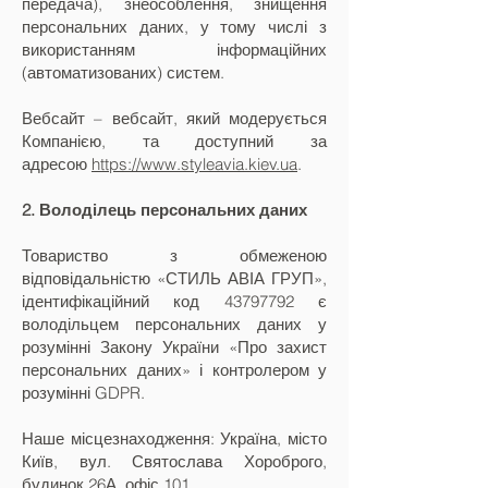
передача), знеособлення, знищення
персональних даних, у тому числі з
використанням інформаційних
(автоматизованих) систем.
Вебсайт – вебсайт, який модерується
Компанією, та доступний за
адресою
https://www.styleavia.kiev.ua
.
2. Володілець персональних даних
Товариство з обмеженою
відповідальністю «СТИЛЬ АВІА ГРУП»,
ідентифікаційний код
43797792
є
володільцем персональних даних у
розумінні Закону України «Про захист
персональних даних» і контролером у
розумінні GDPR.
Наше місцезнаходження: Україна, місто
Київ, вул. Святослава Хороброго,
будинок 26А, офіс 101.