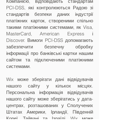
Компанією, відповідають стандартам
PCI-DSS, які контролюються Радою зі
стандартів безпеки даних індустрії
платіжних карток, створеними спільно
такими платіжними системами, як Visa,
MasterCard, American Express і
Discover. Вимоги PCI-DSS допомагають
забезпечити безпечну обробку
інформації про банківські картки нашим
сайтом та підключеними платіжними
системами.
Wix може зберігати дані відвідувачів
нашого сайту у кількох місцях.
Персональна інформація відвідувачів
нашого сайту може зберігатись у дата-
центрах, розташованих у Сполучених
Штатах Америки, Ірландії, Південній
Кореї, Тайвані та Ізраїлі. Wix може
використовувати інші юрисдикції за
необхідності для належного надання
наших послуг та/або відповідно до