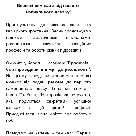
Весняні семінари від нашого 
навчального центру!
Приготуватись до цікавих знань та 
кар'єрного зростання!
Весну продовжуємо 
нашими тематичними семінарами, 
розкриваємо закулісся авіаційних 
професій та роботи різних підрозділів.
Очікуйте у березні –  семінар: 
"Професія - 
бортпровідник: від мрії до реальності".
На цьому заході ви дізнаєтеся про всі 
нюанси від подачі резюме до першого 
самостійного рейсу. Головний спікер - 
Ірина Стеблян, бортпровідник-інструктор, 
яка поділиться секретами успішної 
кар'єри у цій цікавій професії. 
Приєднуйтеся, якщо мрієте про роботу у 
небі!
Плануємо на квітень – семінар: 
"Сервіс 