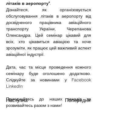
літаків в аеропорту"
. 
Дізнайтеся, як організовується 
обслуговування літаків в аеропорту від 
досвідченого працівника авіаційного 
транспорту України, Черепанова 
Олександра. Цей семінар цікавий для 
всіх, хто цікавиться авіацією та хоче 
зрозуміти, як працює цей важливий аспект 
авіаційної індустрії.
Дата, час та місце проведення кожного 
семінару буде оголошено додатково. 
Слідкуйте за новинами у Facebook 
LinkedIn
Приєднуйтесь до наших заходів та 
Наступна
Попередня
розвивайтесь разом з нами!