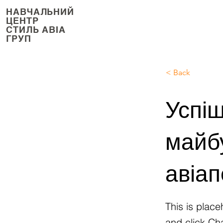
НАВЧАЛЬНИЙ
ЦЕНТР
СТИЛЬ АВІА
ГРУП
< Back
Успіш
майбу
авіа
This is place
and click Ch