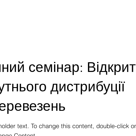
ГОЛОВНА
ПРО НАС
ПРОГРАМИ
ний семінар: Відкрит
тнього дистрибуції
перевезень
holder text. To change this content, double-click 
ange Content.