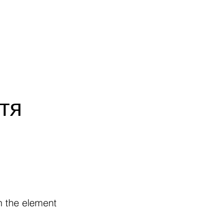
ВИКЛАДАЧІ
РОБОТА І ВАКАНСІЇ
КОНТАКТИ
тя
on the element